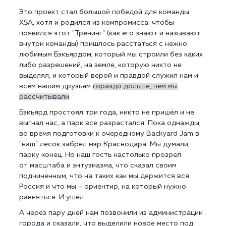
Это проект стал большой победой для команды
XSA, хотя и родился из компромисса: чтобы
появился этот "Тренинг" (как его знают и называют
внутри команды) пришлось расстаться с нежно
любимым Бэкъярдом, который мы строили без каких
либо разрешений, на земле, которую никто не
выделял, и который верой и правдой служил нам и
всем нашим друзьям
гораздо дольше, чем мы
рассчитывали
.
Бэкъярд простоял три года, никто не пришёл и не
выгнал нас, а парк все разрастался. Пока однажды,
во время подготовки к очередному Backyard Jam в
"наш" лесок забрел мэр Краснодара. Мы думали,
парку конец. Но наш гость настолько прозрел
от масштаба и энтузиазма, что сказал своим
подчиненным, что на таких как мы держится вся
Россия и что мы – ориентир, на который нужно
равняться. И ушел.
А через пару дней нам позвонили из администрации
города и сказали, что выделили новое место под